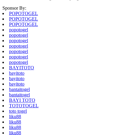
Sponsor By:
POPOTOGEL
POPOTOGEL
POPOTOGEL
popotogel
popotogel
popotogel
popotogel
popotogel
popotogel
popotogel
BAYITOTO
bayitoto
bayitoto
bayitoto
bantaitogel
bantaitogel
BAYI TOTO
TOTOTOGEL
toto togel
liku88
liku88
liku88
liku88