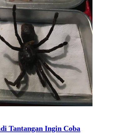
adi Tantangan Ingin Coba