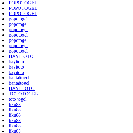
POPOTOGEL
POPOTOGEL
POPOTOGEL
popotogel
popotogel
popotogel
popotogel
popotogel
popotogel
popotogel
BAYITOTO
bayitoto
bayitoto
bayitoto
bantaitogel
bantaitogel
BAYI TOTO
TOTOTOGEL
toto togel
liku88
liku88
liku88
liku88
liku88
liku88