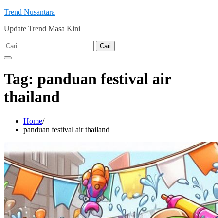
Skip
Trend Nusantara
to
Update Trend Masa Kini
content
Cari
untuk:
Tag:
panduan festival air
thailand
Home
panduan festival air thailand