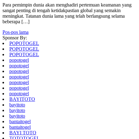
Para pemimpin dunia akan menghadiri pertemuan keamanan yang
sangat penting di tengah ketidakpastian global yang semakin
meningkat. Tatanan dunia lama yang telah berlangsung selama
beberapa […]
Navigasi
Pos-pos lama
Sponsor By:
pos
POPOTOGEL
POPOTOGEL
POPOTOGEL
popotogel
popotogel
popotogel
popotogel
popotogel
popotogel
popotogel
BAYITOTO
bayitoto
bayitoto
bayitoto
bantaitogel
bantaitogel
BAYI TOTO
TOTOTOGEL