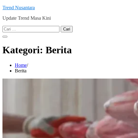
Skip
Trend Nusantara
to
Update Trend Masa Kini
content
Cari
untuk:
Kategori:
Berita
Home
Berita