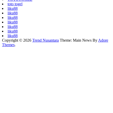
toto togel
liku88
liku88
liku88
liku88
liku88
liku88
liku88
Copyright © 2026
Trend Nusantara
Theme: Main News By
Adore
Themes
.