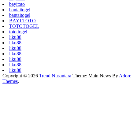
bayitoto
bantaitogel
bantaitogel
BAYI TOTO
TOTOTOGEL
toto togel
liku88
liku88
liku88
liku88
liku88
liku88
liku88
Copyright © 2026
Trend Nusantara
Theme: Main News By
Adore
Themes
.