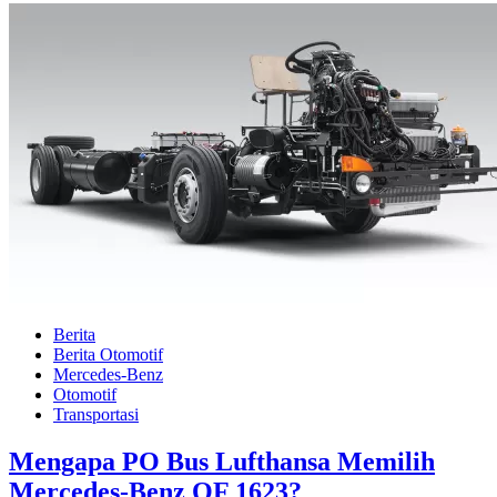
Berita
Berita Otomotif
Mercedes-Benz
Otomotif
Transportasi
Mengapa PO Bus Lufthansa Memilih
Mercedes-Benz OF 1623?