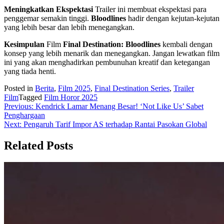
Meningkatkan Ekspektasi
Trailer ini membuat ekspektasi para
penggemar semakin tinggi.
Bloodlines
hadir dengan kejutan-kejutan
yang lebih besar dan lebih menegangkan.
Kesimpulan
Film
Final Destination: Bloodlines
kembali dengan
konsep yang lebih menarik dan menegangkan. Jangan lewatkan film
ini yang akan menghadirkan pembunuhan kreatif dan ketegangan
yang tiada henti.
Posted in
Berita
,
Film 2025
,
Final Destination Series
,
Trailer
Film
Tagged
Film Horor 2025
Navigasi
Previous:
Kendrick Lamar Menang Besar! ‘Not Like Us’ Sabet
Penghargaan
pos
Next:
Pengaruh Tarif Impor AS terhadap Rantai Pasokan Global
Related Posts