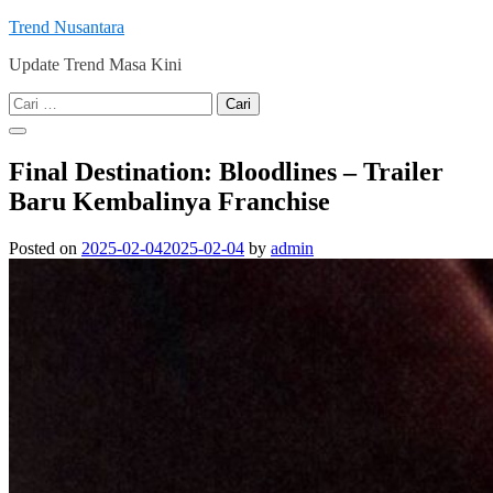
Skip
Trend Nusantara
to
Update Trend Masa Kini
content
Cari
untuk:
Final Destination: Bloodlines – Trailer
Baru Kembalinya Franchise
Posted on
2025-02-04
2025-02-04
by
admin