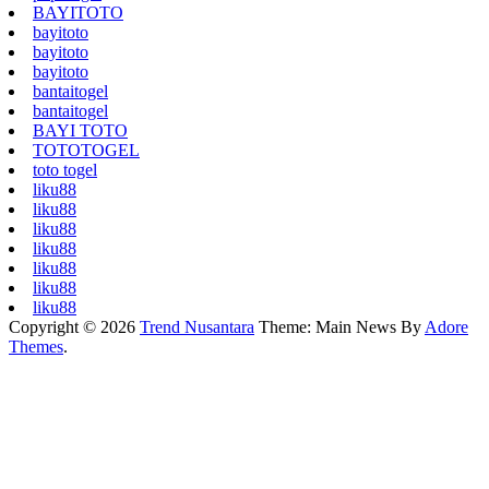
BAYITOTO
bayitoto
bayitoto
bayitoto
bantaitogel
bantaitogel
BAYI TOTO
TOTOTOGEL
toto togel
liku88
liku88
liku88
liku88
liku88
liku88
liku88
Copyright © 2026
Trend Nusantara
Theme: Main News By
Adore
Themes
.